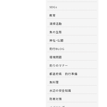
SDGs
教育
清掃活動
魚の生態
神社・仏閣
釣行BLOG
環境問題
釣りのマナー
都道府県 釣行準備
魚料理
水辺の安全知識
防寒対策