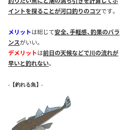
釣りたい魚にと潮の満ち引きを計算してポ
イントを探ることが河口釣りのコツ
です。
メリット
は総じて
安全、手軽感、釣果のバラ
ンス
がいい。
デメリット
は
前日の天候などで川の流れが
早いと釣れない
。
-【釣れる魚】-