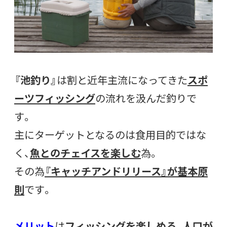
『池釣り』
は割と近年主流になってきた
スポ
ーツフィッシング
の流れを汲んだ釣りで
す。
主にターゲットとなるのは食用目的ではな
く、
魚とのチェイスを楽しむ
為。
その為
『キャッチアンドリリース』が基本原
則
です。
メリット
は
フィッシングを楽しめる、人口が