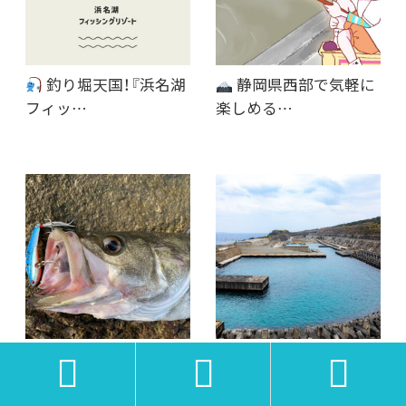
釣り堀天国！『浜名湖
静岡県西部で気軽に
フィッ…
楽しめる…
5月 ルアー釣り｜狙え
6月 ルアー釣り｜狙え



るターゲットから…
るターゲットから…