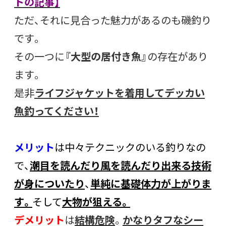
トの記事】
ただ、それに見合った魅力があるのも磯釣り
です。
その一つに
『大型の居付き魚』
の存在があり
ます。
是非
ライフジャケットを着用してデッカい
魚釣ってください！
メリット
は中々テクニックのいる釣りなの
で、
潮目を読んだり風を読んだり出来る技術
が身についたり
、
単純に基礎体力が上がりま
す。
そして
大物が狙える。
デメリット
は
結構危険
。
かなりタフなシー