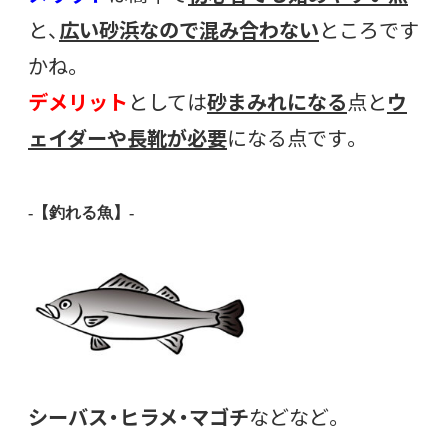
と、
広い砂浜なので混み合わない
ところです
かね。
デメリット
としては
砂まみれになる
点と
ウ
ェイダーや長靴が必要
になる点です。
-【釣れる魚】-
シーバス・ヒラメ・マゴチ
などなど。