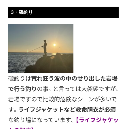
３・磯釣り
磯釣りは
荒れ狂う波の中のせり出した岩場
で行う釣り
の事。と言っては大袈裟ですが、
岩場ですので比較的危険なシーンが多いで
す。
ライフジャケットなど救命胴衣が必須
な釣り場になっています。
【ライフジャケッ