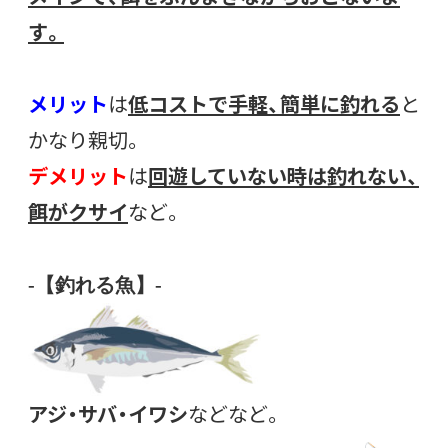
す。
メリット
は
低コストで手軽、簡単に釣れる
と
かなり親切。
デメリット
は
回遊していない時は釣れない、
餌がクサイ
など。
-【釣れる魚】-
アジ・サバ・イワシ
などなど。