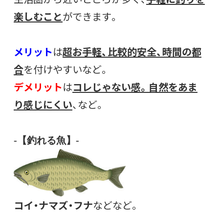
楽しむこと
ができます。
メリット
は
超お手軽、比較的安全、時間の都
合
を付けやすいなど。
デメリット
は
コレじゃない感。自然をあま
り感じにくい
、など。
-【釣れる魚】-
コイ・ナマズ・フナ
などなど。