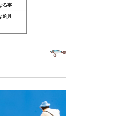
なる事
な釣具