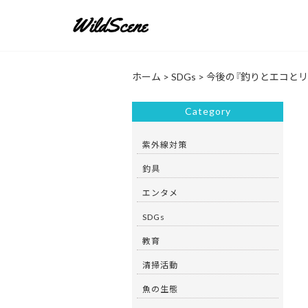
ホーム
>
SDGs
>
今後の『釣りとエコとリ
Category
紫外線対策
釣具
エンタメ
SDGs
教育
清掃活動
魚の生態