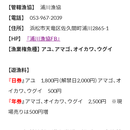
【管轄漁協】
浦川漁協
【電話】
053-967-2039
【住所】
浜松市天竜区佐久間町浦川2865-1
【HP】
『
浦川漁協FB』
【漁業権魚種】 アユ、アマゴ、オイカワ、ウグイ
【遊漁料】
『
日券
』
アユ 1,800円（解禁日2,000円）アマゴ、オ
イカワ、ウグイ 500円
『
年券
』
アマゴ、オイカワ、ウグイ 2,500円 ※現
場売りは500円増