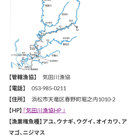
【管轄漁協】
気田川漁協
【電話】
053-985-0211
【住所】
浜松市天竜区春野町堀之内1010-2
【HP】
『気田川漁協HP 』
【漁業権魚種】アユ、ウナギ、ウグイ、オイカワ、ア
マゴ、ニジマス