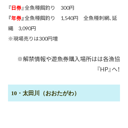
『
日券
』
全魚種餌釣り 300円
『
年券
』
全魚種餌釣り 1,540円 全魚種刺網、延
縄 3,090円
※現場売りは300円増
※解禁情報や遊魚券購入場所はは各漁協
『HP』へ！
10・太田川（おおたがわ）