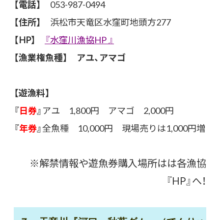
【電話】
053-987-0494
【住所】
浜松市天竜区水窪町地頭方277
【HP】
『水窪川漁協HP 』
【漁業権魚種】 アユ、アマゴ
【遊漁料】
『
日券
』
アユ 1,800円 アマゴ 2,000円
『
年券
』
全魚種 10,000円 現場売りは1,000円増
※解禁情報や遊魚券購入場所はは各漁協
『HP』へ！