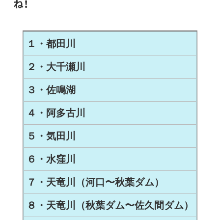
ね！
１・都田川
２・大千瀬川
３・佐鳴湖
４・阿多古川
５・気田川
６・水窪川
７・天竜川（河口〜秋葉ダム）
８・天竜川（秋葉ダム〜佐久間ダム
）