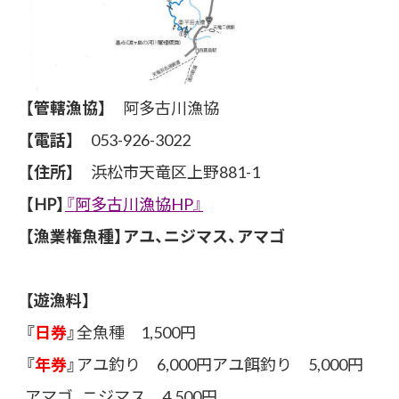
【管轄漁協】
阿多古川漁協
【電話】
053-926-3022
【住所】
浜松市天竜区上野881-1
【HP】
『阿多古川漁協HP』
【漁業権魚種】アユ、ニジマス、アマゴ
【遊漁料】
『
日券
』
全魚種 1,500円
『
年券
』
アユ釣り 6,000円アユ餌釣り 5,000円
アマゴ、ニジマス 4,500円