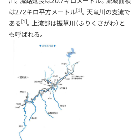
川。流路延長は20.7キロメートル。流域面積
[1]
は272キロ平方メートル
。天竜川の支流で
[1]
ある
。上流部は
振草川
（ふりくさがわ）と
も呼ばれる。