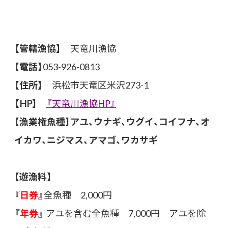
【管轄漁協】
天竜川漁協
【電話】
053-926-0813
【住所】
浜松市天竜区米沢273-1
【HP】
『天竜川漁協HP』
【漁業権魚種】アユ、ウナギ、ウグイ、コイフナ、オ
イカワ、ニジマス、アマゴ、ワカサギ
【遊漁料】
『
日券
』
全魚種 2,000円
『
年券
』
アユを含む全魚種 7,000円 アユを除