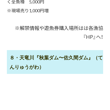
く全魚種 5,000円
※現場売り1,000円増
※解禁情報や遊魚券購入場所はは各漁協
『HP』へ！
８・天竜川『秋葉ダム〜佐久間ダム』（て
んりゅうがわ）