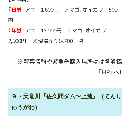
『
日券
』
アユ 1,800円 アマゴ、オイカワ 500
円
『
年券
』
アユ 13,000円 アマゴ、オイカワ
2,500円 ※現場売りは700円増
※解禁情報や遊魚券購入場所はは各漁協
『HP』へ！
９・天竜川『佐久間ダム〜上流』（てんり
ゅうがわ）