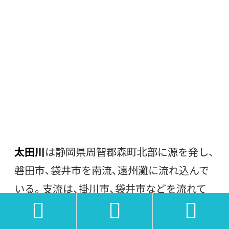
太田川
は静岡県周智郡森町北部に源を発し、
磐田市、袋井市を南流、遠州灘に流れ込んで
いる。支流は、掛川市、袋井市などを流れて
いる二級河川。


