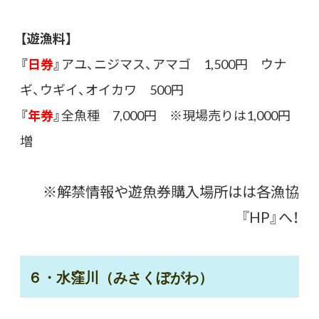
【遊漁料】
『
日券
』
アユ、ニジマス、アマゴ 1,500円 ウナ
ギ、ウギイ、オイカワ 500円
『
年券
』
全魚種 7,000円 ※現場売りは1,000円
増
※解禁情報や遊魚券購入場所はは各漁協
『HP』へ！
６・水窪川（みさくぼがわ）