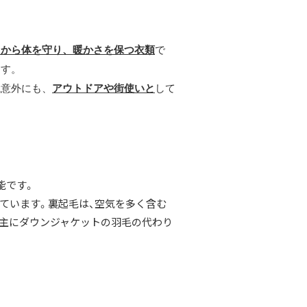
さから体を守り、暖かさを保つ衣類
で
ます。
境意外にも、
アウトドアや街使いと
して
能です。
れています。裏起毛は、空気を多く含む
、主にダウンジャケットの羽毛の代わり