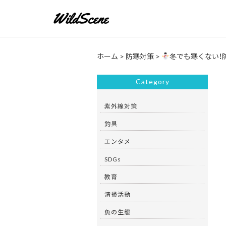
ホーム
>
防寒対策
>
冬でも寒くない！
Category
紫外線対策
釣具
エンタメ
SDGs
教育
清掃活動
魚の生態