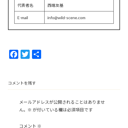
代表者名
西端友基
E-mail
info@wild-scene.com
F
T
共
ac
w
有
e
itt
b
er
コメントを残す
o
o
メールアドレスが公開されることはありませ
k
ん。
※
が付いている欄は必須項目です
コメント
※