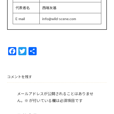
代表者名
西端友基
E-mail
info@wild-scene.com
F
T
共
ac
w
有
e
itt
b
er
コメントを残す
o
o
メールアドレスが公開されることはありませ
k
ん。
※
が付いている欄は必須項目です